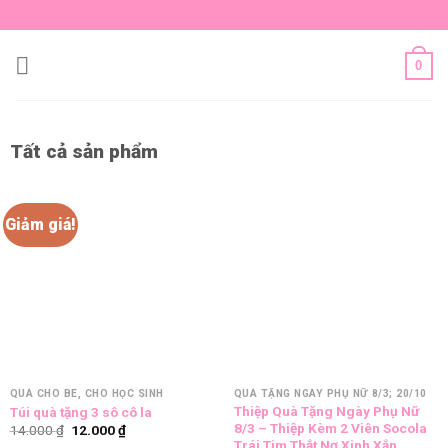
Skip
to
content
0
Tất cả sản phẩm
Giảm giá!
QUÀ CHO BÉ, CHO HỌC SINH
QUÀ TẶNG NGÀY PHỤ NỮ 8/3; 20/10
Thiệp Quà Tặng Ngày Phụ Nữ
Túi quà tặng 3 sô cô la
8/3 – Thiệp Kèm 2 Viên Socola
Giá
Giá
14.000
₫
12.000
₫
gốc
hiện
Trái Tim Thắt Nơ Xinh Xắn