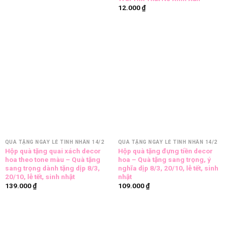
là:
tại
12.000
₫
14.000 ₫.
là:
12.000 ₫.
QUÀ TẶNG NGÀY LỄ TÌNH NHÂN 14/2
QUÀ TẶNG NGÀY LỄ TÌNH NHÂN 14/2
Hộp quà tặng quai xách decor
Hộp quà tặng đựng tiền decor
hoa theo tone màu – Quà tặng
hoa – Quà tặng sang trọng, ý
sang trọng dành tặng dịp 8/3,
nghĩa dịp 8/3, 20/10, lễ tết, sinh
20/10, lễ tết, sinh nhật
nhật
139.000
₫
109.000
₫