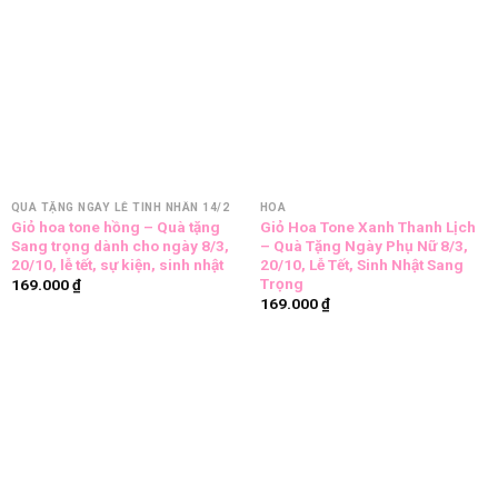
QUÀ TẶNG NGÀY LỄ TÌNH NHÂN 14/2
HOA
Giỏ hoa tone hồng – Quà tặng
Giỏ Hoa Tone Xanh Thanh Lịch
Sang trọng dành cho ngày 8/3,
– Quà Tặng Ngày Phụ Nữ 8/3,
20/10, lễ tết, sự kiện, sinh nhật
20/10, Lễ Tết, Sinh Nhật Sang
Trọng
169.000
₫
169.000
₫