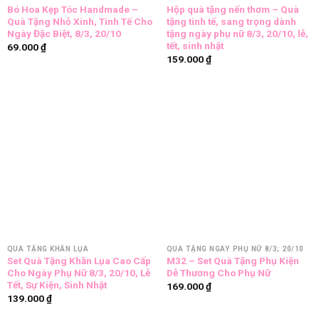
Bó Hoa Kẹp Tóc Handmade –
Hộp quà tặng nến thơm – Quà
Quà Tặng Nhỏ Xinh, Tinh Tế Cho
tặng tinh tế, sang trọng dành
Ngày Đặc Biệt, 8/3, 20/10
tặng ngày phụ nữ 8/3, 20/10, lễ,
tết, sinh nhật
69.000
₫
159.000
₫
QUÀ TẶNG KHĂN LỤA
QUÀ TẶNG NGÀY PHỤ NỮ 8/3; 20/10
Set Quà Tặng Khăn Lụa Cao Cấp
M32 – Set Quà Tặng Phụ Kiện
Cho Ngày Phụ Nữ 8/3, 20/10, Lễ
Dễ Thương Cho Phụ Nữ
Tết, Sự Kiện, Sinh Nhật
169.000
₫
139.000
₫