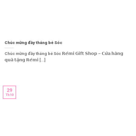
Chúc mừng đầy tháng bé Sóc
Chúc mừng đầy tháng bé Sóc 𝗥𝗲́𝗺𝗶 𝗚𝗶𝗳𝘁 𝗦𝗵𝗼𝗽 – 𝗖𝘂̛̉𝗮 𝗵𝗮̀𝗻𝗴
𝗾𝘂𝗮̀ 𝘁𝗮̣̆𝗻𝗴 𝗥𝗲́𝗺𝗶 [...]
29
Th10