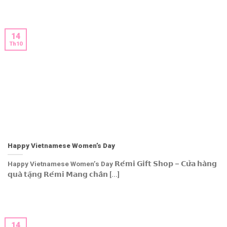
14
Th10
Happy Vietnamese Women’s Day
Happy Vietnamese Women’s Day 𝗥𝗲́𝗺𝗶 𝗚𝗶𝗳𝘁 𝗦𝗵𝗼𝗽 – 𝗖𝘂̛̉𝗮 𝗵𝗮̀𝗻𝗴
𝗾𝘂𝗮̀ 𝘁𝗮̣̆𝗻𝗴 𝗥𝗲́𝗺𝗶 𝗠𝗮𝗻𝗴 𝗰𝗵𝗮̂𝗻 [...]
14