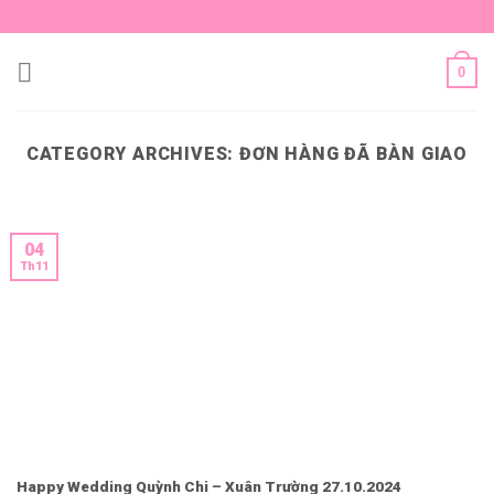
Skip
to
content
0
CATEGORY ARCHIVES:
ĐƠN HÀNG ĐÃ BÀN GIAO
04
Th11
Happy Wedding Quỳnh Chi – Xuân Trường 27.10.2024