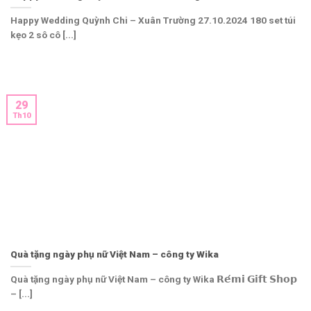
Happy Wedding Quỳnh Chi – Xuân Trường 27.10.2024 180 set túi
kẹo 2 sô cô [...]
29
Th10
Quà tặng ngày phụ nữ Việt Nam – công ty Wika
Quà tặng ngày phụ nữ Việt Nam – công ty Wika 𝗥𝗲́𝗺𝗶 𝗚𝗶𝗳𝘁 𝗦𝗵𝗼𝗽
– [...]