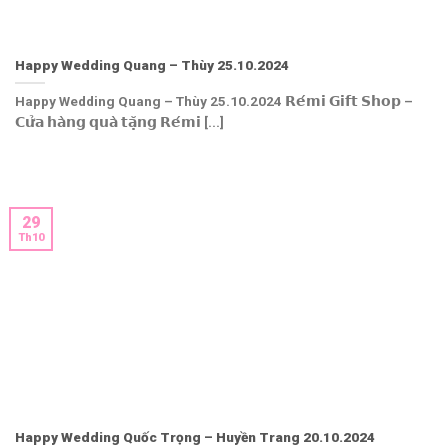
Happy Wedding Quang – Thùy 25.10.2024
Happy Wedding Quang – Thùy 25.10.2024 𝗥𝗲́𝗺𝗶 𝗚𝗶𝗳𝘁 𝗦𝗵𝗼𝗽 –
𝗖𝘂̛̉𝗮 𝗵𝗮̀𝗻𝗴 𝗾𝘂𝗮̀ 𝘁𝗮̣̆𝗻𝗴 𝗥𝗲́𝗺𝗶 [...]
29
Th10
Happy Wedding Quốc Trọng – Huyền Trang 20.10.2024